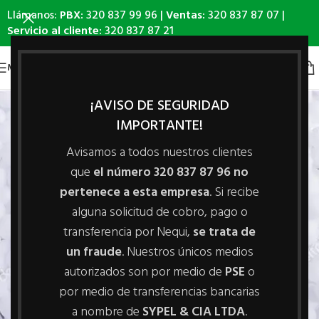
Llámanos:
PBX:
320 837 99 96 |
Ventas:
320 837 87 07 |
Servicio al cliente:
320 837 87 21
MENÚ
¡AVISO DE SEGURIDAD
IMPORTANTE!
Avisamos a todos nuestros clientes
que
el número 320 837 87 96 no
pertenece a esta empresa
. Si recibe
Queremos darle la bienvenida a nuestro sitio
alguna solicitud de cobro, pago o
web; esperamos que encuentre en esta página,
transferencia por Nequi,
se trata de
de forma sencilla y rápida la información
un fraude
. Nuestros únicos medios
necesaria sobre los productos que desea.
autorizados son por medio de
PSE
o
por medio de transferencias bancarias
Somos una empresa con soluciones de diseño y
a nombre de
SYPEL & CIA LTDA
.
tecnología puesta al servicio del campo para