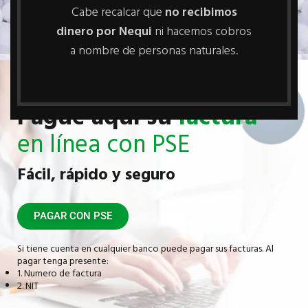
Cabe recalcar que
no recibimos
una mayor productividad de nuestros clientes.
dinero por Nequi
ni hacemos cobros
a nombre de personas naturales.
Pague aquí su
factura
en línea con PSE
Fácil, rápido y seguro
PAGAR CON PSE
Si tiene cuenta en cualquier banco puede pagar sus facturas. Al
pagar tenga presente:
1. Numero de factura
2. NIT