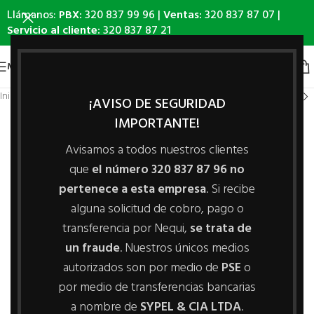
Llámanos:
PBX:
320 837 99 96 |
Ventas:
320 837 87 07 |
Servicio al cliente:
320 837 87 21
MENÚ
Inicio
/
Línea Avicola
/
Nidales
¡AVISO DE SEGURIDAD
IMPORTANTE!
Avisamos a todos nuestros clientes
que
el número 320 837 87 96 no
pertenece a esta empresa
. Si recibe
alguna solicitud de cobro, pago o
transferencia por Nequi,
se trata de
un fraude
. Nuestros únicos medios
autorizados son por medio de
PSE
o
por medio de transferencias bancarias
a nombre de
SYPEL & CIA LTDA
.