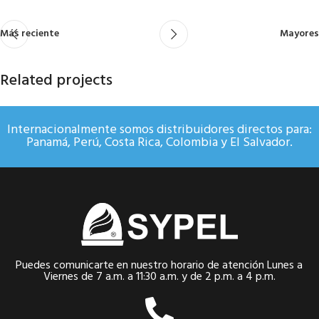
Más reciente
Mayores
Related projects
Internacionalmente somos distribuidores directos para:
A lacus bibendum pulvinar
Panamá, Perú, Costa Rica, Colombia y El Salvador.
Furniture
Puedes comunicarte en nuestro horario de atención Lunes a
Viernes de 7 a.m. a 11:30 a.m. y de 2 p.m. a 4 p.m.