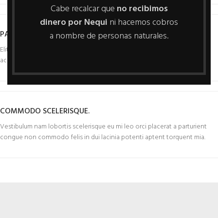
Cabe recalcar que
no recibimos
dinero por Nequi
ni hacemos cobros
PARTURIENT FRINGILLA.
a nombre de personas naturales.
Elit suspendisse ut in senectus in vivamus magnis adipiscing placerat
accumsan laoreet nec penatibus a vel ut ipsum platea diam proin facilis.
COMMODO SCELERISQUE.
Vestibulum nam lobortis scelerisque eu mi leo orci placerat a parturient
congue non commodo felis in dui lacinia potenti aptent torquent mia.