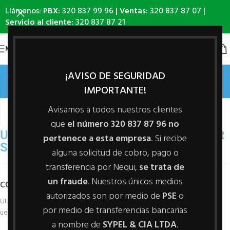
Llámanos:
PBX:
320 837 99 96 |
Ventas:
320 837 87 07 |
Servicio al cliente:
320 837 87 21
MENÚ
Netus eu mollis hac dignis
¡AVISO DE SEGURIDAD
IMPORTANTE!
Casa
/
Netus eu mollis hac dignis
/
Netus eu mollis hac dignis
Avisamos a todos nuestros clientes
que
el número 320 837 87 96 no
ULLAMCORPER CONSEQUAT PULVINAR
pertenece a esta empresa
. Si recibe
SCELERISQUE
alguna solicitud de cobro, pago o
transferencia por Nequi,
se trata de
un fraude
. Nuestros únicos medios
COMMODO SCELERISQUE.
autorizados son por medio de
PSE
o
Ut a parturient ad vestibulum lectus varius dignistami sarim fusce mi pos
por medio de transferencias bancarias
uere ante vivamus vesti bulum part urient sed a sit fermentum eros.
a nombre de
SYPEL & CIA LTDA
.