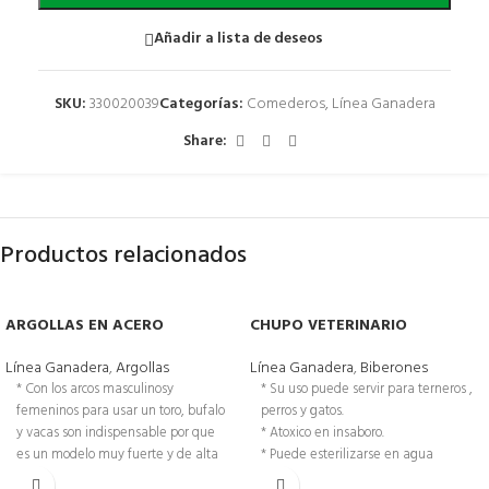
Añadir a lista de deseos
SKU:
330020039
Categorías:
Comederos
,
Línea Ganadera
Share:
Productos relacionados
ARGOLLAS EN ACERO
CHUPO VETERINARIO
Línea Ganadera
,
Argollas
Línea Ganadera
,
Biberones
* Con los arcos masculinosy
* Su uso puede servir para terneros ,
femeninos para usar un toro, bufalo
perros y gatos.
y vacas son indispensable por que
* Atoxico en insaboro.
es un modelo muy fuerte y de alta
* Puede esterilizarse en agua
calidad.
hirviendo.