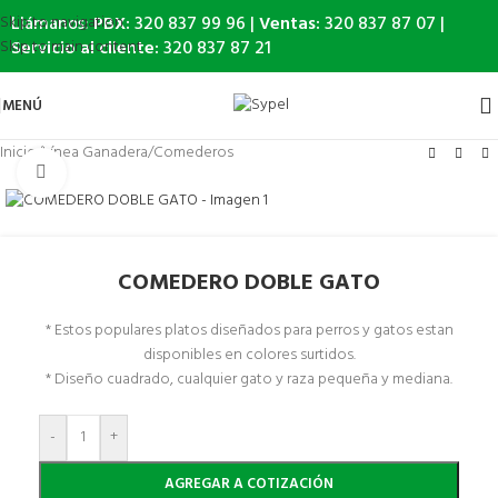
Llámanos:
PBX:
320 837 99 96 |
Ventas:
320 837 87 07 |
Skip to navigation
Servicio al cliente:
320 837 87 21
Skip to main content
MENÚ
Inicio
/
Línea Ganadera
/
Comederos
Haga Click para agrandar
COMEDERO DOBLE GATO
* Estos populares platos diseñados para perros y gatos estan
disponibles en colores surtidos.
* Diseño cuadrado, cualquier gato y raza pequeña y mediana.
-
+
AGREGAR A COTIZACIÓN