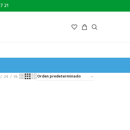
7 21
24
36