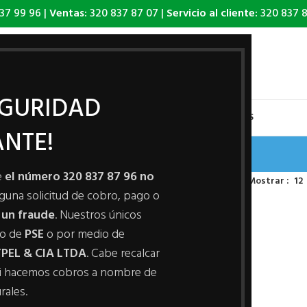
37 99 96 |
Ventas:
320 837 87 07 |
Servicio al cliente:
320 837 8
EGURIDAD
PRODUCTOS
VIDEO TUTORIALES
QUIEN SOMOS
CONTÁCTENOS
NTE!
Biberones
e
el número 320 837 87 96 no
/
Biberones
Mostrar
12
alguna solicitud de cobro, pago o
 un fraude
. Nuestros únicos
io de
PSE
o por medio de
PEL & CIA LTDA
. Cabe recalcar
i hacemos cobros a nombre de
rales.