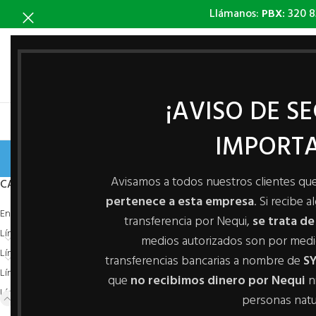
Llámanos:
PBX:
320 8
¡AVISO DE S
INICIO
IMPORTA
Avisamos a todos nuestros clientes qu
CATEGORIAS
Inicio
/
Línea Ganadera
pertenece a esta empresa
. Si recibe 
Envases y Cuñetes
transferencia por Nequi,
se trata de
3
Línea Accesorios
medios autorizados son por med
59
Línea Avicola
transferencias bancarias a nombre de
SY
29
Línea Baterías
que
no recibimos dinero por Nequi
n
2
Línea Ganadera
personas natu
29