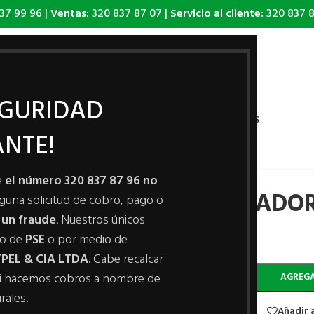
37 99 96 |
Ventas:
320 837 87 07 |
Servicio al cliente:
320 837 8
EGURIDAD
PRODUCTOS
VIDEO TUTORIALES
QUIEN SOMOS
CONTÁCTENOS
NTE!
e
el número 320 837 87 96 no
DESLIZADO
alguna solicitud de cobro, pago o
 un fraude
. Nuestros únicos
io de
PSE
o por medio de
-
+
PEL & CIA LTDA
. Cabe recalcar
i hacemos cobros a nombre de
AGREGA
rales.
Añadir a