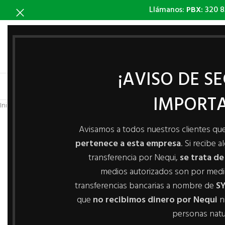
Llámanos:
PBX:
320 8
¡AVISO DE S
INICIO
IMPORTA
Inicio
/
Línea Accesorios
/
Deslizadores
/
DESLIZADOR PARA MADERA
Avisamos a todos nuestros clientes qu
pertenece a esta empresa
. Si recibe 
transferencia por Nequi,
se trata de
medios autorizados son por med
transferencias bancarias a nombre de
SY
que
no recibimos dinero por Nequi
n
personas natu