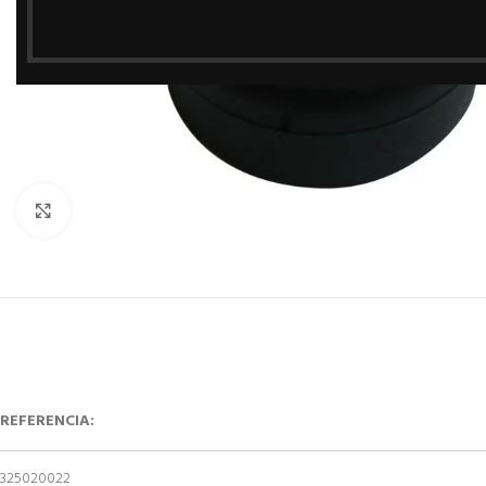
Haga Click para agrandar
REFERENCIA:
325020022