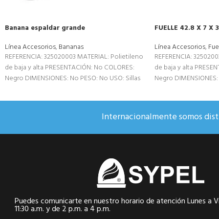
Banana espaldar grande
FUELLE 42.8 X 7 X 3
Línea Accesorios
,
Bananas
Línea Accesorios
,
Fue
REFERENCIA: 325020003 MATERIAL: Polietileno
REFERENCIA: 32502003
de baja y alta PRESENTACIÓN: No COLORES:
de baja y alta PRESE
Negro DIMENSIONES: No PESO: No USO: Sillas
Negro DIMENSIONES: N
para oficias
para oficias
Internacionalmente somos distr
Puedes comunicarte en nuestro horario de atención Lunes a Vi
11:30 a.m. y de 2 p.m. a 4 p.m.