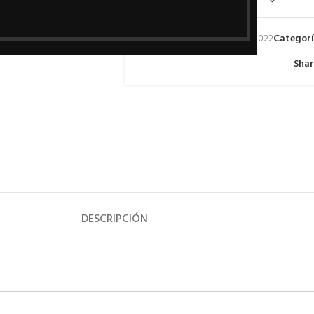
SKU:
325020022
Categorí
Shar
DESCRIPCIÓN