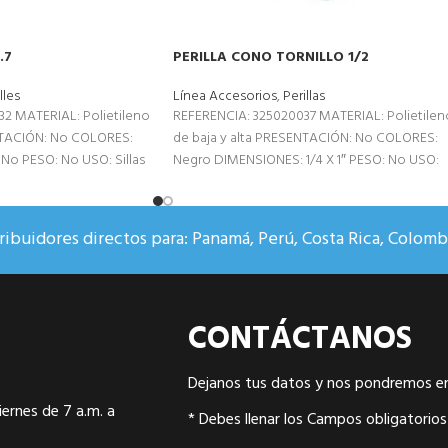
.7
PERILLA CONO TORNILLO 1/2
lles
Línea Accesorios
,
Perillas
2 MATERIAL: Polietileno
REFERENCIA: 325020037 MATERIAL: Polietilen
NTACIÓN: No COLORES:
de baja y alta PRESENTACIÓN: No COLORES:
o PESO: No USO: Sillas
Negro DIMENSIONES: 1/4 X 1″ PESO: No USO:
Sillas
ibuidores directos para: Panamá, Perú, Costa Rica, Colombi
CONTÁCTANOS
Dejanos tus datos y nos pondremos e
ernes de 7 a.m. a
* Debes llenar los Campos obligatorios