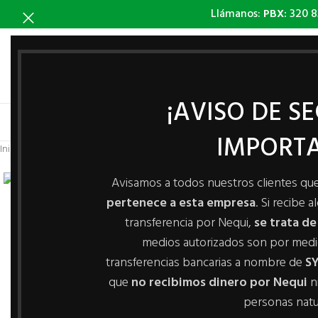
Llámanos:
PBX:
320 8
¡AVISO DE S
INICIO
IMPORTA
Inicio
/
Línea Accesorios
/
Espaldares
/
Espaldar interior marca 1
Haga Click para agrandar
Avisamos a todos nuestros clientes qu
pertenece a esta empresa
. Si recibe 
transferencia por Nequi,
se trata de
medios autorizados son por med
transferencias bancarias a nombre de
SY
que
no recibimos dinero por Nequi
n
personas natu