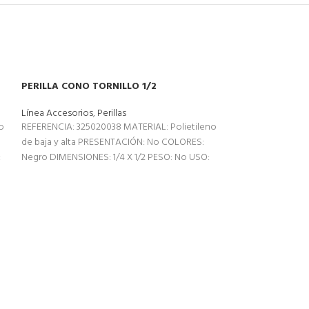
PERILLA CONO TORNILLO 1/2
Línea Accesorios
,
Perillas
o
REFERENCIA: 325020038 MATERIAL: Polietileno
de baja y alta PRESENTACIÓN: No COLORES:
:
Negro DIMENSIONES: 1/4 X 1/2 PESO: No USO:
Sillas
PERILLA MARGA
Línea Accesorios
,