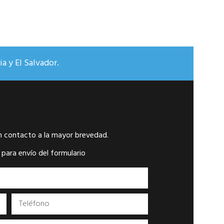
REFERENCIA: 3250
de baja y alta P
Negro DIMENSIONES
Sillas
a y El Salvador.
n contacto a la mayor brevedad.
 para envío del formulario