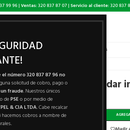
37 99 96 |
Ventas:
320 837 87 07 |
Servicio al cliente:
320 837 8
EGURIDAD
PRODUCTOS
VIDEO TUTORIALES
QUIEN SOMOS
CONTÁCTENOS
NTE!
e
el número 320 837 87 96 no
Espaldar i
alguna solicitud de cobro, pago o
 un fraude
. Nuestros únicos
io de
PSE
o por medio de
-
+
PEL & CIA LTDA
. Cabe recalcar
i hacemos cobros a nombre de
AGREGA
rales.
Añadir a