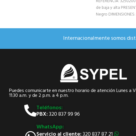
REFERENCIA: 3250200
de baja y alta PRESE
Negro DIMENSIONES: N
para oficias
Internacionalmente somos distr
Puedes comunicarte en nuestro horario de atención Lunes a Vi
11:30 a.m. y de 2 p.m. a 4 p.m.
Teléfonos:
PBX:
320 837 99 96
WhatsApp:
Servicio al cliente:
320 837 87 21