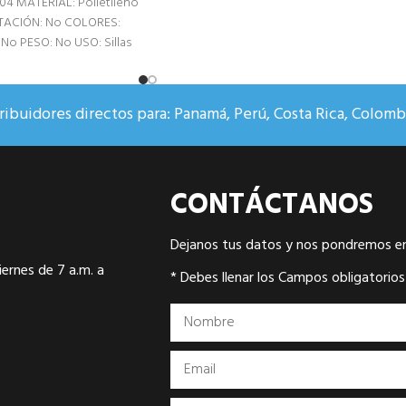
04 MATERIAL: Polietileno
NTACIÓN: No COLORES:
o PESO: No USO: Sillas
ibuidores directos para: Panamá, Perú, Costa Rica, Colombi
CONTÁCTANOS
Dejanos tus datos y nos pondremos e
ernes de 7 a.m. a
* Debes llenar los Campos obligatorios