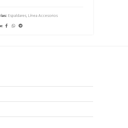
ías:
Espaldares
,
Línea Accesorios
e: