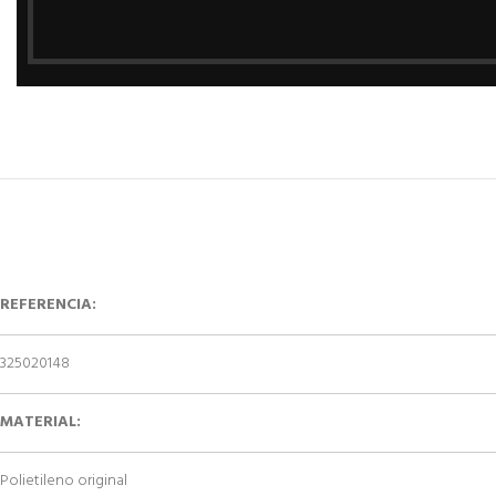
REFERENCIA:
325020148
MATERIAL:
Polietileno original