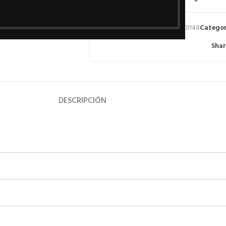
SKU:
325020148
Categor
Shar
DESCRIPCIÓN