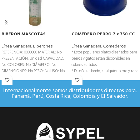
BIBERON MASCOTAS
COMEDERO PERRO 7 x 750 CC
Línea Ganadera
,
Biberones
Línea Ganadera
,
Comederos
REFERENCIA: 0000000 MATERIAL: No
* Estos populares platos diseñados para
PRESENTACIÓN: Unidad CAPACIDAD:
perros y gatos estan disponibles en
No COLORES: No DIÁMETRO: No
colores surtidos .
DIMENSIONES: No PESO: No USO: No
* Diseño redondo, cualquier perro y raza
EMPAQUE: Bolsa
pequeña y mediana.
Internacionalmente somos distribuidores directos para:
Panamá, Perú, Costa Rica, Colombia y El Salvador.