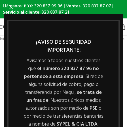
Llámanos:
PBX:
320 837 99 96 |
Ventas:
320 837 87 07 |
Servicio al cliente:
320 837 87 21
MENÚ
Inicio
/
Línea Ganadera
/
Comederos
¡AVISO DE SEGURIDAD
IMPORTANTE!
Avisamos a todos nuestros clientes
que
el número 320 837 87 96 no
pertenece a esta empresa
. Si recibe
alguna solicitud de cobro, pago o
transferencia por Nequi,
se trata de
un fraude
. Nuestros únicos medios
autorizados son por medio de
PSE
o
por medio de transferencias bancarias
a nombre de
SYPEL & CIA LTDA
.